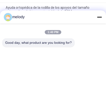
Ayuda ortopédica de la rodilla de los apoyos del tamaño
universal con la bisagra ajustable de la ROM
melody
Apoyos y ayudas ortopédicos de rodilla con bisagras del DÚO
ligeros para los pacientes del OA
1:40 PM
Agujero perforado respirable con bisagras ajustable de los
apoyos de la ayuda ortopédica de la rodilla
Good day, what product are you looking for?
Categorías Populares
Todos
Vestidos Médicos 
Vestido Protector 
Disponibles
Disponible
Quirúrgico 
Película De 
Disponible Cubre
Encogimiento De 
PETG
Equipos De Prueba 
Máscara Plegable 
De Diagnóstico
Kn95