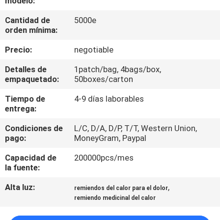
modelo:
Cantidad de
5000e
CONTROL
orden mínima:
DE
Precio:
negotiable
CALIDAD
Detalles de
1patch/bag, 4bags/box,
empaquetado:
50boxes/carton
ÉNTRENOS
Tiempo de
4-9 días laborables
EN
entrega:
CONTACTO
Condiciones de
L/C, D/A, D/P, T/T, Western Union,
CON
pago:
MoneyGram, Paypal
Capacidad de
200000pcs/mes
NOTICIAS
la fuente:
Alta luz:
,
remiendos del calor para el dolor
PIDA
remiendo medicinal del calor
UNA