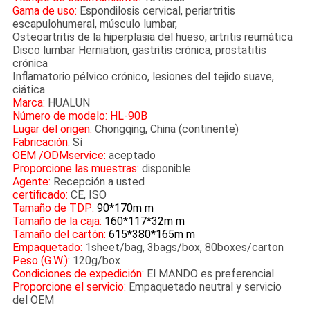
Gama de uso:
Espondilosis cervical, periartritis
escapulohumeral, músculo lumbar,
Osteoartritis de la hiperplasia del hueso, artritis reumática
Disco lumbar Herniation, gastritis crónica, prostatitis
crónica
Inflamatorio pélvico crónico, lesiones del tejido suave,
ciática
Marca:
HUALUN
Número de modelo: HL-90B
Lugar del origen:
Chongqing, China (continente)
Fabricación:
Sí
OEM /ODMservice:
aceptado
Proporcione las muestras:
disponible
Agente:
Recepción a usted
certificado:
CE, ISO
Tamaño de TDP:
90*170m m
Tamaño de la caja:
160*117*32m m
Tamaño del cartón:
615*380*165m m
Empaquetado:
1sheet/bag, 3bags/box, 80boxes/carton
Peso (G.W.):
120g/box
Condiciones de expedición:
El MANDO es preferencial
Proporcione el servicio:
Empaquetado neutral y servicio
del OEM