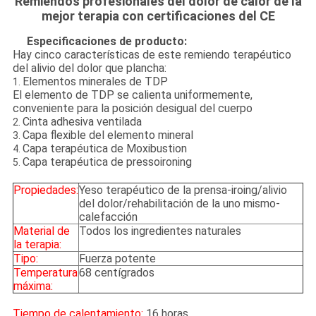
Remiendos profesionales del dolor de calor de la
mejor terapia con certificaciones del CE
Especificaciones de producto:
Hay cinco características de este remiendo terapéutico
del alivio del dolor que plancha:
Elementos minerales de TDP
1.
El elemento de TDP se calienta uniformemente,
conveniente para la posición desigual del cuerpo
Cinta adhesiva ventilada
2.
Capa flexible del elemento mineral
3.
Capa terapéutica de Moxibustion
4.
Capa terapéutica de pressoironing
5.
Propiedades:
Yeso terapéutico de la prensa-iroing/alivio
del dolor/rehabilitación de la uno mismo-
calefacción
Material de
Todos los ingredientes naturales
la terapia:
Tipo:
Fuerza potente
Temperatura
68 centígrados
máxima:
Tiempo de calentamiento:
16 horas