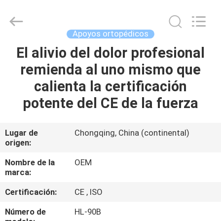
SAFETY
PROTECTIVE
PRODUCTS
CO.,LTD(WUHAN
BRANCH).
Apoyos ortopédicos
All
Rights
El alivio del dolor profesional
HOGAR
Reserved.
remienda al uno mismo que
PRODUCTOS
calienta la certificación
potente del CE de la fuerza
SOBRE
NOSOTROS
Lugar de
Chongqing, China (continental)
origen:
VIAJE
Nombre de la
OEM
marca:
DE
Certificación:
CE , ISO
LA
FÁBRICA
Número de
HL-90B