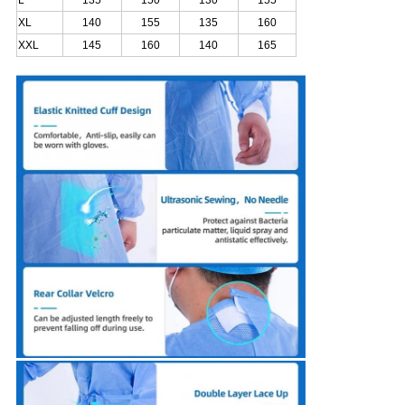
L
135
150
130
155
XL
140
155
135
160
XXL
145
160
140
165