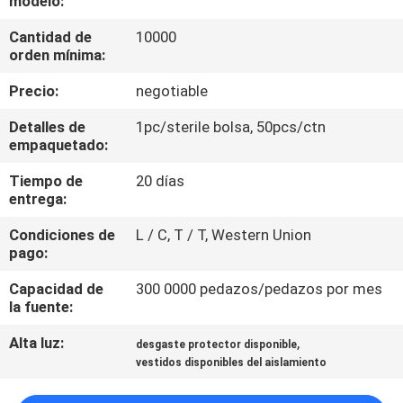
modelo:
Cantidad de
10000
CONTROL
orden mínima:
DE
Precio:
negotiable
CALIDAD
Detalles de
1pc/sterile bolsa, 50pcs/ctn
empaquetado:
ÉNTRENOS
Tiempo de
20 días
EN
entrega:
CONTACTO
Condiciones de
L / C, T / T, Western Union
CON
pago:
Capacidad de
300 0000 pedazos/pedazos por mes
NOTICIAS
la fuente:
Alta luz:
,
desgaste protector disponible
PIDA
vestidos disponibles del aislamiento
UNA