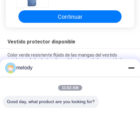
hospital
Continuar
Vestido protector disponible
Color verde resistente flúido de las mangas del vestido
quirúrgico de las batas disponibles largas de la seguridad
melody
Vestidos disponibles reforzados del hospital, vestidos
disponibles estáticos antis del examen
11:02 AM
La ropa/el interno médicos disponibles ligeros viste control de
la infección
Good day, what product are you looking for?
Categorías Populares
Todos
Vestidos Médicos 
Vestido Protector 
Disponibles
Disponible