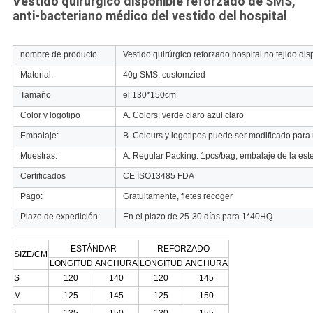
Vestido quirúrgico disponible reforzado de SMS,
anti-bacteriano médico del vestido del hospital
nombre de producto
Vestido quirúrgico reforzado hospital no tejido dis
Material:
40g SMS, customzied
Tamaño
el 130*150cm
Color y logotipo
A. Colors: verde claro azul claro
Embalaje:
B. Colours y logotipos puede ser modificado para 
Muestras:
A. Regular Packing: 1pcs/bag, embalaje de la este
Certificados
CE ISO13485 FDA
Pago:
Gratuitamente, fletes recoger
Plazo de expedición:
En el plazo de 25-30 días para 1*40HQ
ESTÁNDAR
REFORZADO
SIZE/CM
LONGITUD
ANCHURA
LONGITUD
ANCHURA
S
120
140
120
145
M
125
145
125
150