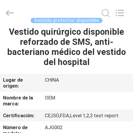
SAFETY
PROTECTIVE
PRODUCTS
CO.,LTD(WUHAN
BRANCH).
Vestido protector disponible
All
Rights
Vestido quirúrgico disponible
HOGAR
Reserved.
reforzado de SMS, anti-
PRODUCTOS
bacteriano médico del vestido
del hospital
SOBRE
NOSOTROS
Lugar de
CHINA
origen:
VIAJE
Nombre de la
OEM
marca:
DE
Certificación:
CE,ISO,FDA,Level 1,2,3 test report
LA
FÁBRICA
Número de
AJG002